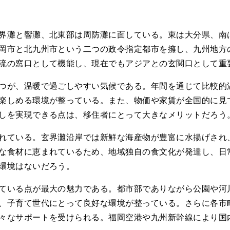
界灘と響灘、北東部は周防灘に面している。東は大分県、南
岡市と北九州市という二つの政令指定都市を擁し、九州地方
流の窓口として機能し、現在でもアジアとの玄関口として重
つが、温暖で過ごしやすい気候である。年間を通じて比較的
楽しめる環境が整っている。また、物価や家賃が全国的に見
しを実現できる点は、移住者にとって大きなメリットだろう
れている。玄界灘沿岸では新鮮な海産物が豊富に水揚げされ
な食材に恵まれているため、地域独自の食文化が発達し、日
環境はないだろう。
ている点が最大の魅力である。都市部でありながら公園や河
、子育て世代にとって良好な環境が整っている。さらに各市
々なサポートを受けられる。福岡空港や九州新幹線により国